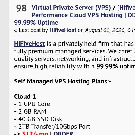
98
Virtual Private Server (VPS)
/
[Hifiv
Performance Cloud VPS Hosting | DD
99.99% Uptime
« Last post by
HifiveHost
on
August 01, 2026, 04
HiFiveHost
is a privately held firm that ha
fully premium managed services. We carefu
quality servers, networking, and infrastruc
99.99% uptim
ensure high reliability with a
Self Managed VPS Hosting Plans:-
Cloud 1
-
1 CPU Core
-
2 GB RAM
-
40 GB SSD Disk
-
2TB Transfer/10Gbps Port
->
$12/- mo
|
ORDER