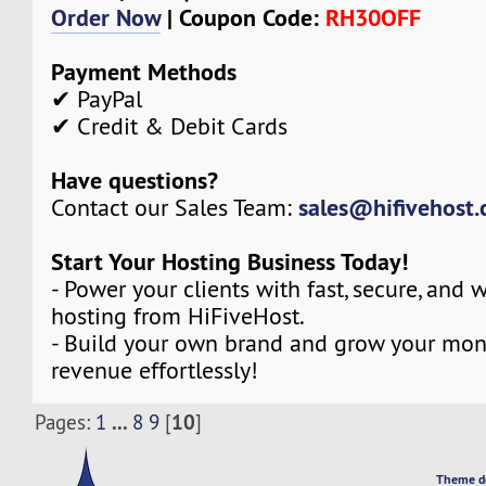
Order Now
| Coupon Code:
RH30OFF
Payment Methods
✔ PayPal
✔ Credit & Debit Cards
Have questions?
sales@hifivehost
Contact our Sales Team:
Start Your Hosting Business Today!
- Power your clients with fast, secure, and 
hosting from HiFiveHost.
- Build your own brand and grow your mont
revenue effortlessly!
...
10
Pages:
1
8
9
[
]
Theme d