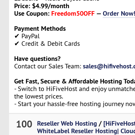
Price: $4.99/month
Use Coupon:
Freedom50OFF
—
Order Now
Payment Methods
✔ PayPal
✔ Credit & Debit Cards
Have questions?
sales@hifivehost
Contact our Sales Team:
Get Fast, Secure & Affordable Hosting Tod
- Switch to HiFiveHost and enjoy unmatch
the lowest prices.
- Start your hassle-free hosting journey no
100
Reseller Web Hosting
/
[HiFiveHos
WhiteLabel Reseller Hosting| Clou