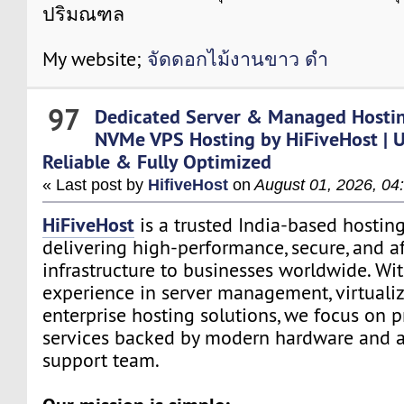
ปริมณฑล
My website;
จัดดอกไม้งานขาว ดํา
97
Dedicated Server & Managed Hosti
NVMe VPS Hosting by HiFiveHost | Ul
Reliable & Fully Optimized
« Last post by
HifiveHost
on
August 01, 2026, 04
HiFiveHost
is a trusted India-based hostin
delivering high-performance, secure, and a
infrastructure to businesses worldwide. Wit
experience in server management, virtualiz
enterprise hosting solutions, we focus on p
services backed by modern hardware and a 
support team.