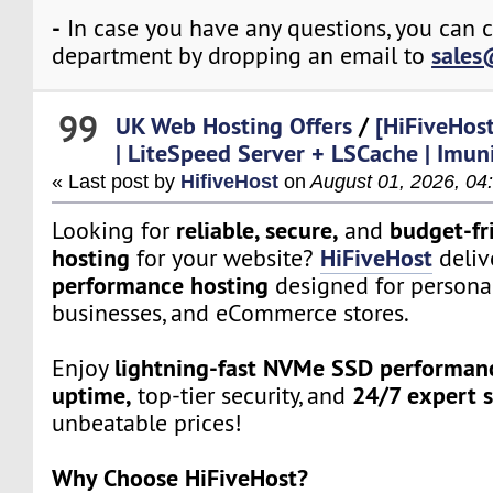
-
In case you have any questions, you can c
sales
department by dropping an email to
99
UK Web Hosting Offers
/
[HiFiveHos
| LiteSpeed Server + LSCache | Imu
« Last post by
HifiveHost
on
August 01, 2026, 04
reliable, secure,
budget-fr
Looking for
and
hosting
HiFiveHost
for your website?
deliv
performance hosting
designed for personal
businesses, and eCommerce stores.
lightning-fast NVMe SSD performan
Enjoy
uptime,
24/7 expert 
top-tier security, and
unbeatable prices!
Why Choose HiFiveHost?