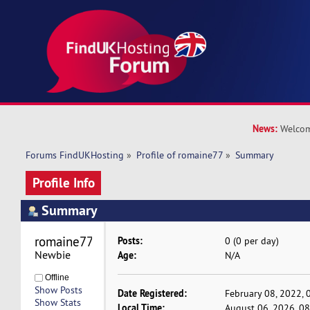
News:
Welcom
Forums FindUKHosting
»
Profile of romaine77
»
Summary
Profile Info
Summary
romaine77 
Posts:
0 (0 per day)
Newbie
Age:
N/A
Offline
Show Posts
Date Registered:
February 08, 2022, 
Show Stats
Local Time:
August 06, 2026, 0