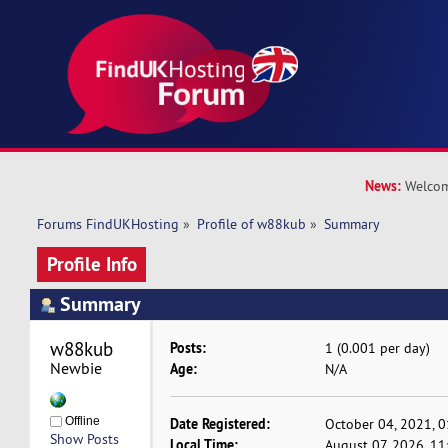
News:
Welcom
Forums FindUKHosting
»
Profile of w88kub
»
Summary
Profile Info
Summary
w88kub 
Posts:
1 (0.001 per day)
Newbie
Age:
N/A
Offline
Date Registered:
October 04, 2021, 
Show Posts
Local Time:
August 07, 2026, 1