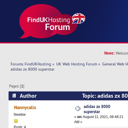
News:
Welcom
Forums FindUKHosting
»
UK Web Hosting Forum
»
General Web H
adidas zx 8000 superstar 
Pages: [
1
]
Author
Topic: adidas zx 8
10514 times)
adidas zx 8000
Nannycalis
superstar
Newbie
«
on:
August 11, 2021, 08:48:21
AM »
Posts: 4