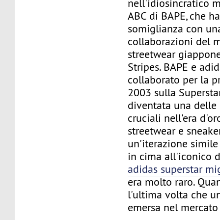
nell'idiosincratico 
ABC di BAPE, che h
somiglianza con una
collaborazioni del 
streetwear giappone
Stripes. BAPE e adi
collaborato per la p
2003 sulla Superstar
diventata una dell
cruciali nell'era d'o
streetwear e sneake
un'iterazione simil
in cima all'iconico 
adidas superstar mi
era molto raro. Qua
l'ultima volta che u
emersa nel mercato