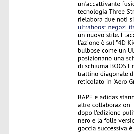
un'accattivante fusi
tecnologia Three St
rielabora due noti 
ultraboost negozi it
un nuovo stile. I ta
l'azione è sul "4D K
bulbose come un U
posizionano una sc
di schiuma BOOST n
trattino diagonale d
reticolato in "Aero G
BAPE e adidas stan
altre collaborazioni
dopo l'edizione puli
nero e la folle vers
goccia successiva è