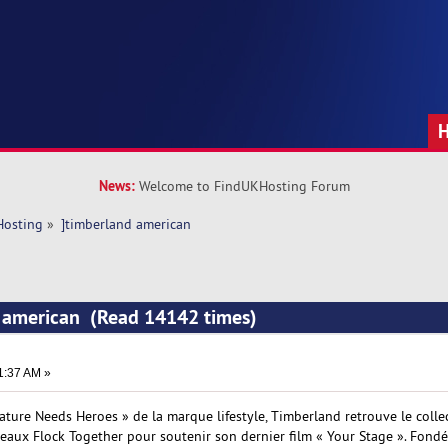
News:
Welcome to FindUKHosting Forum
Hosting
»
]timberland american
d american (Read 14142 times)
1:37 AM »
ture Needs Heroes » de la marque lifestyle, Timberland retrouve le collec
eaux Flock Together pour soutenir son dernier film « Your Stage ». Fondé