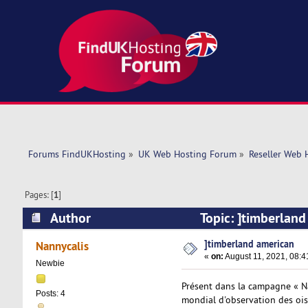
Forums FindUKHosting
»
UK Web Hosting Forum
»
Reseller Web 
Pages: [
1
]
Author
Topic: ]timberlan
]timberland american
Nannycalis
«
on:
August 11, 2021, 08:4
Newbie
Présent dans la campagne « Na
Posts: 4
mondial d'observation des ois