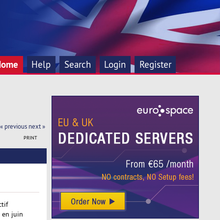
Home
Help
Search
Login
Register
« previous
next »
PRINT
tif
 en juin