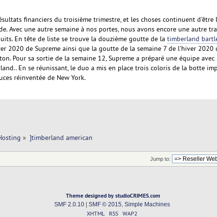
ésultats financiers du troisième trimestre, et les choses continuent d'être 
de. Avec une autre semaine à nos portes, nous avons encore une autre tr
uits. En tête de liste se trouve la douzième goutte de la
timberland bartl
er 2020 de Supreme ainsi que la goutte de la semaine 7 de l'hiver 2020 
on. Pour sa sortie de la semaine 12, Supreme a préparé une équipe avec
and.. En se réunissant, le duo a mis en place trois coloris de la botte i
uces réinventée de New York.
Hosting
»
]timberland american
Jump to:
Theme designed by studioCRIMES.com
SMF 2.0.10
|
SMF © 2015
,
Simple Machines
XHTML
RSS
WAP2