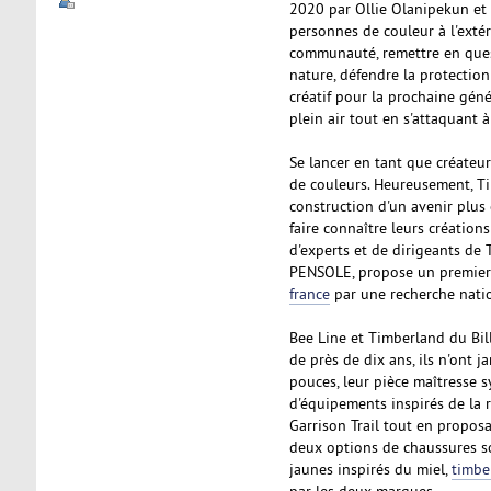
2020 par Ollie Olanipekun et N
personnes de couleur à l'extéri
communauté, remettre en que
nature, défendre la protection
créatif pour la prochaine génér
plein air tout en s'attaquant
Se lancer en tant que créateur 
de couleurs. Heureusement, Tim
construction d'un avenir plus
faire connaître leurs création
d'experts et de dirigeants de 
PENSOLE, propose un premie
france
par une recherche natio
Bee Line et Timberland du Bil
de près de dix ans, ils n'ont 
pouces, leur pièce maîtresse 
d'équipements inspirés de la 
Garrison Trail tout en propos
deux options de chaussures s
jaunes inspirés du miel,
timbe
par les deux marques.