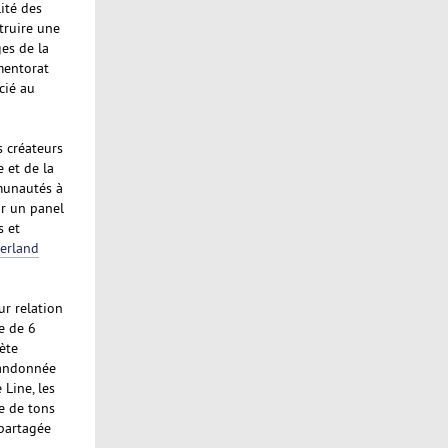
ité des
struire une
es de la
mentorat
ocié au
s créateurs
 et de la
mmunautés à
ar un panel
s et
erland
ur relation
te de 6
ète
randonnée
Line, les
e de tons
 partagée