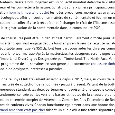
adeem Perera, Flock Together est un collectif mondial défendre la visibil
eur et les connecter à la nature. Construit sur six piliers principaux: con
stion
homme timberland outlet
les idées préconçues, montrer les avantag
 écologique, offrir un soutien en matière de santé mentale et fournir un 
ation - le collectif vise à récupérer et à changer le récit de l'élitisme ass
 à la stigmatisation de la santé mentale dans la communauté POC.
de chaussures peut être un défi et c'est particulièrement difficile pour le
berland, qui s'est engagé depuis longtemps en faveur de l'égalité raciale
 équitable, ainsi que PENSOLE, font leur part pour aider les diverses co
s et à faire leur marque. Après la masterclass, les designers seront jugés p
Timberland, DiverCity by Design, créé par Timberland, The North Face, Van
r programme de 11 semaines en son genre, qui commence
chaussure timb
nale de designers intéressés à postuler.
lionaire Boys Club travaillent ensemble depuis 2012, mais, au cours de le
jamais créé de collection de randonnée - jusqu'à présent. Partant de la bot
synergique standard, les deux partenaires ont présenté une capsule compl
randonnée, centrée sur les versions basses et hautes de la chaussure de 
ant un ensemble complet de vêtements. Comme les fans l'attendent de Bee 
ont de couleurs vives. Chacun fonctionne également dans une bonne dos
rland american craft pas cher
faisant un clin d'œil à une teinte signature