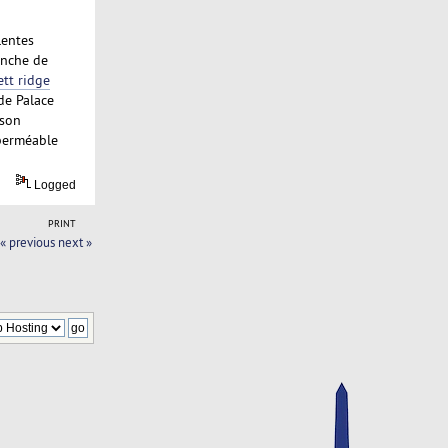
lentes
anche de
ett ridge
de Palace
 son
mperméable
Logged
PRINT
« previous
next »