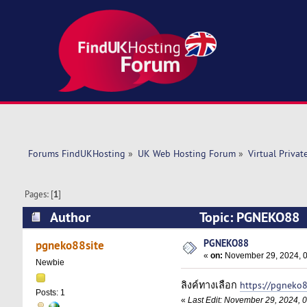
Forums FindUKHosting
»
UK Web Hosting Forum
»
Virtual Privat
Pages: [
1
]
Author
Topic: PGNEKO88 
PGNEKO88
pgneko88site
«
on:
November 29, 2024, 0
Newbie
ลิงค์ทางเลือก
https://pgneko
Posts: 1
«
Last Edit: November 29, 2024, 