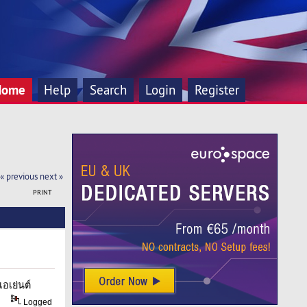
Home
Help
Search
Login
Register
« previous
next »
PRINT
เอเย่นต์
Logged