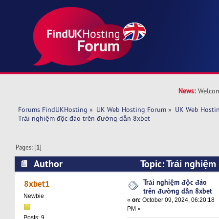
News:
Welcom
Forums FindUKHosting
»
UK Web Hosting Forum
»
UK Web Hostin
Trải nghiệm độc đáo trên đường dẫn 8xbet
Pages: [
1
]
Author
Topic: Trải nghiệ
dẫn 8xbet (Read 6645 times)
Trải nghiệm độc đáo
8xbet1
trên đường dẫn 8xbet
Newbie
«
on:
October 09, 2024, 06:20:18
PM »
Posts: 9