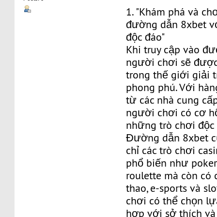
1. "Khám phá và ch
đường dẫn 8xbet vớ
độc đáo"
Khi truy cập vào đ
người chơi sẽ đượ
trong thế giới giải 
phong phú. Với hàn
từ các nhà cung cấp
người chơi có cơ h
những trò chơi độc
Đường dẫn 8xbet c
chỉ các trò chơi cas
phổ biến như poker,
roulette mà còn có 
thao, e-sports và s
chơi có thể chọn lự
hợp với sở thích và