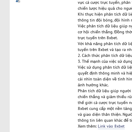
vực cá cược trực tuyến, phân 
chiến lược hiệu quả cho ngườ
Khi thực hiện phân tích dữ l
thông tin đội bóng, đội hình 
Việc phân tích dữ liệu giúp n
cơ hội chiến thắng. Đồng thời
trực tuyến trên 8xbet.
Với khả năng phân tích dữ li
tuyến trên 8xbet và tạo ra n
2. Cách thức phân tích dữ liệ
3. Thế mạnh của việc sử dụng
Việc sử dụng phân tích dữ li
quyết định thông minh và hiệ
cái nhìn toàn diện về tình hì
ảnh hưởng khác.
Phân tích dữ liệu giúp người
chiến thắng và giảm thiểu rủ
thế giới cá cược trực tuyến n
8xbet cung cấp một nền tảng 
và giao diện thân thiện. Ngườ
thông tin liên quan khác để t
Xem thêm:
Link vào 8xbet