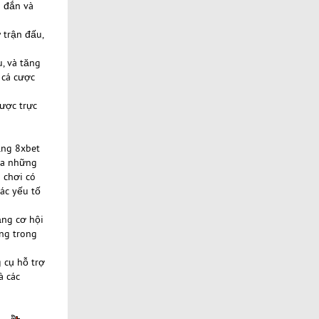
g đắn và
ử trận đấu,
, và tăng
 cá cược
cược trực
ảng 8xbet
 ra những
 chơi có
ác yếu tố
ăng cơ hội
ọng trong
 cụ hỗ trợ
à các