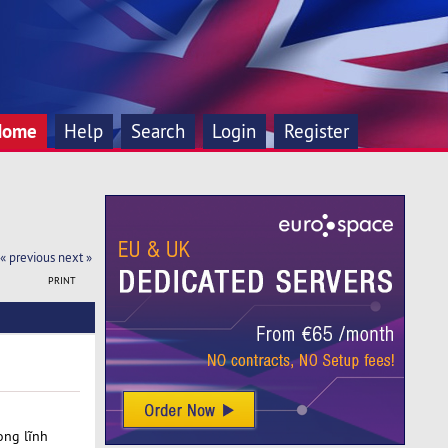
Home
Help
Search
Login
Register
« previous
next »
PRINT
ong lĩnh