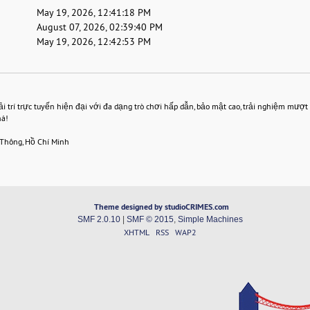
May 19, 2026, 12:41:18 PM
August 07, 2026, 02:39:40 PM
May 19, 2026, 12:42:53 PM
iải trí trực tuyến hiện đại với đa dạng trò chơi hấp dẫn, bảo mật cao, trải nghiệm mượ
há!
 Thông, Hồ Chí Minh
Theme designed by studioCRIMES.com
SMF 2.0.10
|
SMF © 2015
,
Simple Machines
XHTML
RSS
WAP2