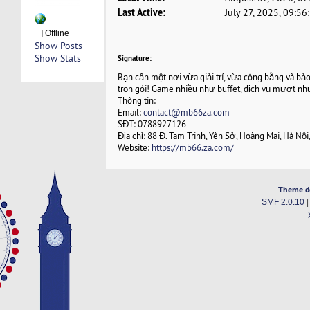
Last Active:
July 27, 2025, 09:5
Offline
Show Posts
Show Stats
Signature:
Bạn cần một nơi vừa giải trí, vừa công bằng và b
trọn gói! Game nhiều như buffet, dịch vụ mượt n
Thông tin:
Email:
contact@mb66za.com
SĐT: 0788927126
Địa chỉ: 88 Đ. Tam Trinh, Yên Sở, Hoàng Mai, Hà Nội
Website:
https://mb66.za.com/
Theme d
SMF 2.0.10