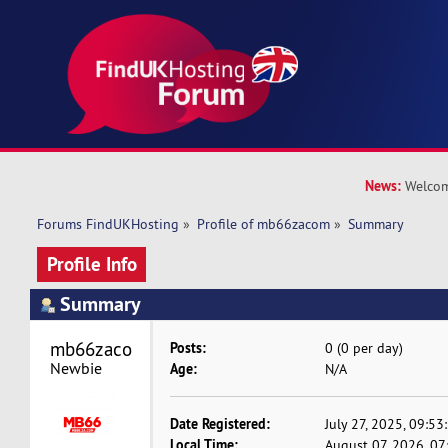
News:
Welcom
Forums FindUKHosting
»
Profile of mb66zacom
»
Summary
Profile Info
Summary
mb66zacom 
Posts:
0 (0 per day)
Newbie
Age:
N/A
Date Registered:
July 27, 2025, 09:5
Local Time:
August 07, 2026, 07