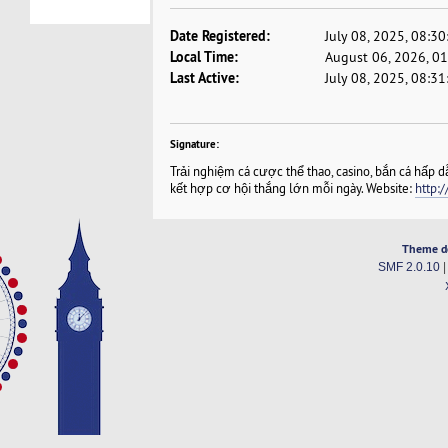
Date Registered:
July 08, 2025, 08:3
Local Time:
August 06, 2026, 0
Last Active:
July 08, 2025, 08:3
Signature:
Trải nghiệm cá cược thể thao, casino, bắn cá hấp d
kết hợp cơ hội thắng lớn mỗi ngày. Website:
http:
Theme d
SMF 2.0.10