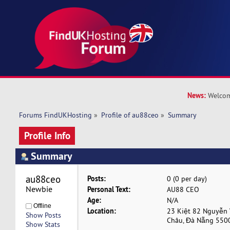
News:
Welcom
Forums FindUKHosting
»
Profile of au88ceo
»
Summary
Profile Info
Summary
au88ceo 
Posts:
0 (0 per day)
Newbie
Personal Text:
AU88 CEO
Age:
N/A
Offline
Location:
23 Kiệt 82 Nguyễn 
Show Posts
Châu, Đà Nẵng 550
Show Stats