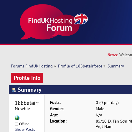
News:
Welcom
Forums FindUKHosting
»
Profile of 188betairforce
»
Summary
Profile Info
Summary
188betairforce 
Posts:
0 (0 per day)
Newbie
Gender:
Male
Age:
N/A
Location:
85/10 Đ. Tân Sơn Nh
Offline
Việt Nam
Show Posts