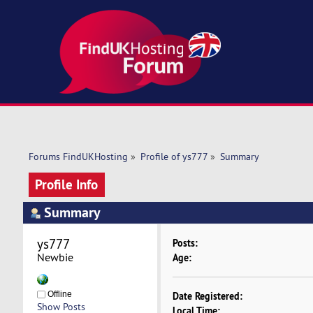
Forums FindUKHosting
»
Profile of ys777
»
Summary
Profile Info
Summary
ys777 
Posts:
Newbie
Age:
Offline
Date Registered:
Show Posts
Local Time: