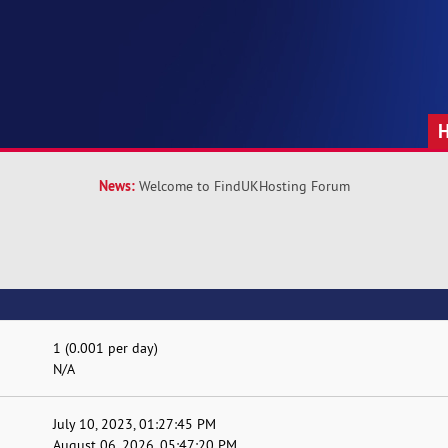
News:
Welcome to FindUKHosting Forum
1 (0.001 per day)
N/A
July 10, 2023, 01:27:45 PM
August 06, 2026, 05:47:20 PM