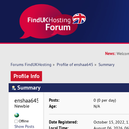
News:
Welcom
Forums FindUKHosting
»
Profile of enshaa645
»
Summary
Profile Info
Summary
enshaa645 
Posts:
0 (0 per day)
Newbie
Age:
N/A
Offline
Date Registered:
October 15, 2022, 
Show Posts
Local Time:
August 06, 2026, 0