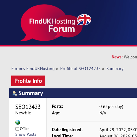
News:
Welcom
Forums FindUKHosting
»
Profile of SEO124235
»
Summary
Profile Info
Summary
SEO124235 
Posts:
0 (0 per day)
Newbie
Age:
N/A
Offline
Date Registered:
April 29, 2022, 05:
Show Posts
Local Time:
August 06, 2026, 0