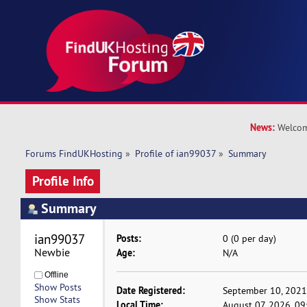
News:
Welcom
Forums FindUKHosting
»
Profile of ian99037
»
Summary
Profile Info
Summary
ian99037 
Posts:
0 (0 per day)
Newbie
Age:
N/A
Offline
Show Posts
Date Registered:
September 10, 2021
Show Stats
Local Time:
August 07, 2026, 0