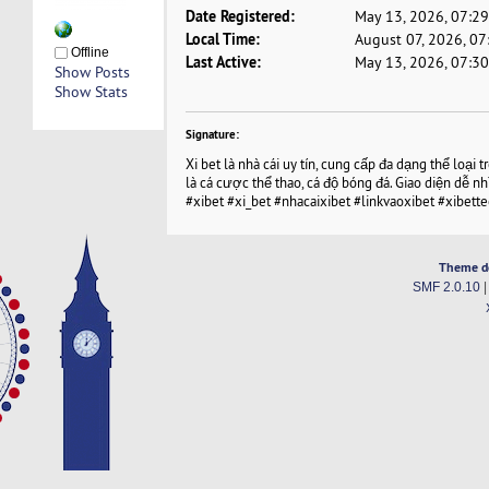
Date Registered:
May 13, 2026, 07:2
Local Time:
August 07, 2026, 0
Offline
Last Active:
May 13, 2026, 07:3
Show Posts
Show Stats
Signature:
Xi bet là nhà cái uy tín, cung cấp đa dạng thể loại tr
là cá cược thể thao, cá độ bóng đá. Giao diện dễ nh
#xibet #xi_bet #nhacaixibet #linkvaoxibet #xibett
Theme d
SMF 2.0.10