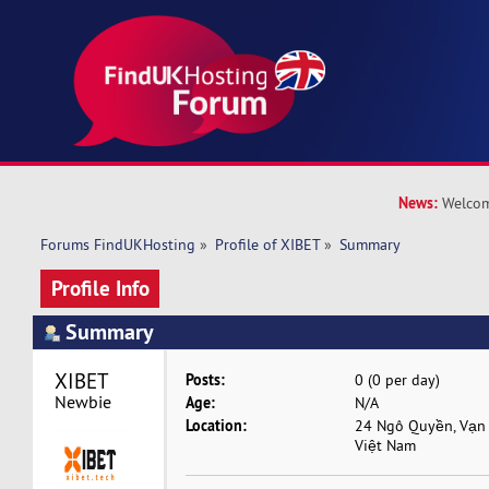
News:
Welcom
Forums FindUKHosting
»
Profile of XIBET
»
Summary
Profile Info
Summary
XIBET 
Posts:
0 (0 per day)
Newbie
Age:
N/A
Location:
24 Ngô Quyền, Vạn 
Việt Nam