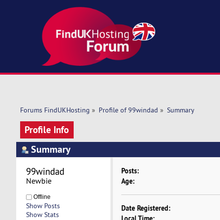
Forums FindUKHosting
»
Profile of 99windad
»
Summary
Profile Info
Summary
99windad 
Posts:
Newbie
Age:
Offline
Show Posts
Date Registered:
Show Stats
Local Time: