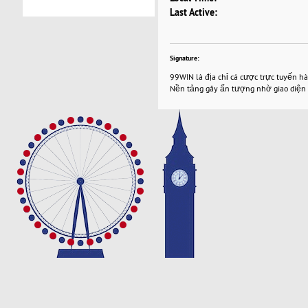
Last Active:
Signature:
99WIN là địa chỉ cá cược trực tuyến hà
Nền tảng gây ấn tượng nhờ giao diện t