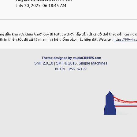
July 20, 2025, 06:18:45 AM
ng đầu khu vực châu Á, nơi quy tụ loạt trò chơi hấp dẫn từ cá độ thể thao đến casino đ
hân thiện, tốc độ xử lý nhanh và hệ thống bảo mật hiện đại. Website :
https://99win.
Theme designed by studioCRIMES.com
SMF 2.0.10
|
SMF © 2015
,
Simple Machines
XHTML
RSS
WAP2