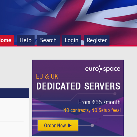
Home
Help
Search
Login
Register