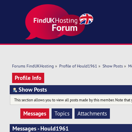
Forums FindUKHosting
»
Profile of Hould1961
»
Show Posts
»
M
Profile Info
Show Posts
This section allows you to view all posts made by this member. Note that 
Messages
Topics
Attachments
Messages - Hould1961