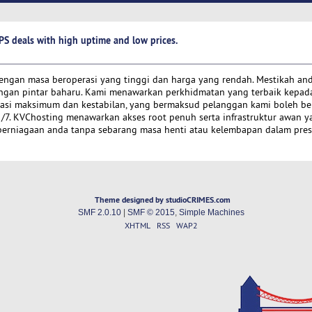
PS deals with high uptime and low prices.
dengan masa beroperasi yang tinggi dan harga yang rendah. Mestikah an
ngan pintar baharu. Kami menawarkan perkhidmatan yang terbaik kepad
tasi maksimum dan kestabilan, yang bermaksud pelanggan kami boleh b
/7. KVChosting menawarkan akses root penuh serta infrastruktur awan y
rniagaan anda tanpa sebarang masa henti atau kelembapan dalam prest
Theme designed by studioCRIMES.com
SMF 2.0.10
|
SMF © 2015
,
Simple Machines
XHTML
RSS
WAP2