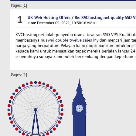
Pages: [
1
]
1
UK Web Hosting Offers
/
Re: KVChosting.net quality SSD V
«
on:
December 09, 2021, 10:58:16 AM »
KVChosting.net ialah penyedia utama tawaran SSD VPS Kualiti 
membacanya
huawei double twelve sales My
dan mencari jam ta
harga yang berpatutan! Pelayan kami dioptimumkan untuk pres
kepada kami untuk memastikan tapak mereka berjalan lancar 24 
sepenuhnya supaya kami boleh berkembang dengan keperluan pe
Pages: [
1
]