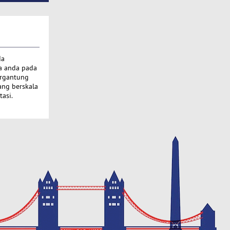
da
a anda pada
ergantung
ang berskala
asi.