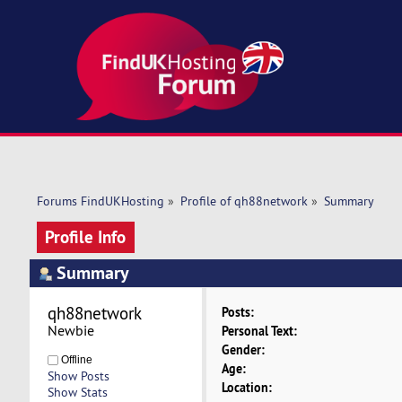
Forums FindUKHosting
»
Profile of qh88network
»
Summary
Profile Info
Summary
qh88network 
Posts:
Newbie
Personal Text:
Gender:
Offline
Age:
Show Posts
Location:
Show Stats