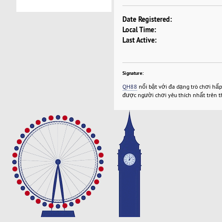
Date Registered:
Local Time:
Last Active:
Signature:
QH88
nổi bật với đa dạng trò chơi hấp
được người chơi yêu thích nhất trên t