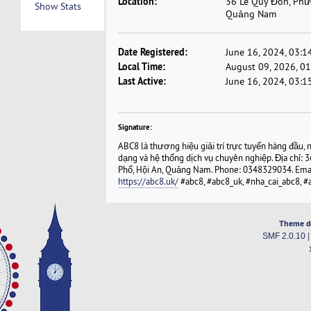
Location:
36 Lê Quý Đôn, Phư
Show Stats
Quảng Nam
Date Registered:
June 16, 2024, 03:1
Local Time:
August 09, 2026, 0
Last Active:
June 16, 2024, 03:1
Signature:
ABC8 là thương hiệu giải trí trực tuyến hàng đầu, 
dạng và hệ thống dịch vụ chuyên nghiệp. Địa chỉ
Phổ, Hội An, Quảng Nam. Phone: 0348329034. Ema
https://abc8.uk/
#abc8, #abc8_uk, #nha_cai_abc8, #
Theme d
SMF 2.0.10