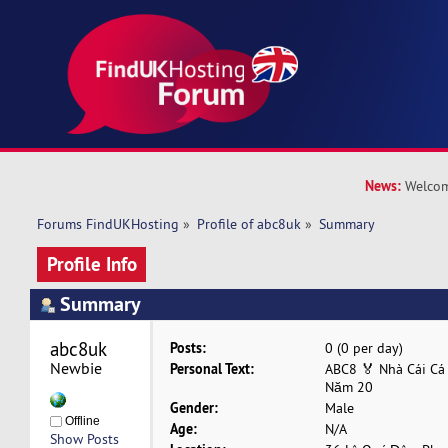
News:
Welcom
Forums FindUKHosting
»
Profile of abc8uk
»
Summary
Profile Info
Summary
abc8uk 
Posts:
0 (0 per day)
Newbie
Personal Text:
ABC8 🏅 Nhà Cái Cá
Năm 20
Gender:
Male
Offline
Age:
N/A
Show Posts